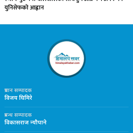
युनिसेफको आह्वान
प्रधान सम्पादक
विजय घिमिरे
प्रबन्ध सम्पादक
विकासराज न्यौपाने