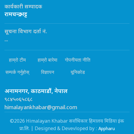
कार्यकारी सम्पादक
रामचन्द्र भट्ट
सूचना विभाग दर्ता नं.
...
हाम्रो टीम
हाम्रो बारेमा
गोपनीयता नीति
सम्पर्क गर्नुहोस्
विज्ञापन
यूनिकोड
अनामनगर, काठमाडौं, नेपाल
९८४५०६५८६८
himalayankhabar@gmail.com
©2026 Himalayan Khabar सर्वाधिकार हिमालय मिडिया इंक
Appharu
प्रा.लि. | Designed & Devevloped by :