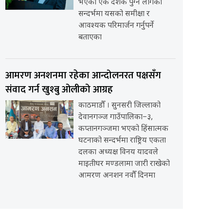
भएको एक दशक पुग्न लागेको
सन्दर्भमा यसको समीक्षा र
आवश्यक परिमार्जन गर्नुपर्ने
बताएका
आमरण अनशनमा रहेका आन्दोलनरत पक्षसँग
संवाद गर्न खुश्बु ओलीको आग्रह
काठमाडौँ । सुनसरी जिल्लाको
देवानगञ्ज गाउँपालिका–३,
कप्तानगञ्जमा भएको हिंसात्मक
घटनाको सन्दर्भमा राष्ट्रिय एकता
दलका अध्यक्ष विनय यादवले
माइतीघर मण्डलामा जारी राखेको
आमरण अनशन नवौँ दिनमा