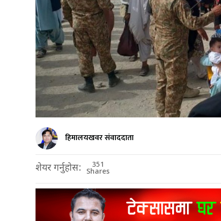
हिमालयखवर संवाददाता
351
शेयर गर्नुहोस:
Shares