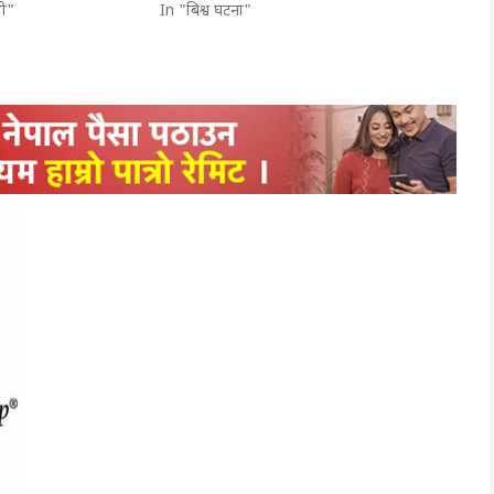
ी"
In "बिश्व घटना"