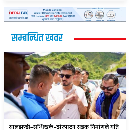
सम्बन्धित खवर
सालझण्डी–सन्धिखर्क–ढोरपाटन सडक निर्माणले गति