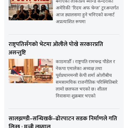
बनाएको लोकप्रिय ब्यान्ड कन्दराको
अमेरिकी ‘रिदम अफ चेन्ज’ टुरअन्तर्गत
आज ड्यालसमा हुने भनिएको कन्सर्ट
अप्रत्याशित रूपमा
राष्ट्रपतिसँगको भेटमा ओलीले पोखे सरकारप्रति
असन्तुष्टि
काठमाडौँ । राष्ट्रपति रामचन्द्र पौडेल र
नेकपा एमालेका अध्यक्ष तथा
पूर्वप्रधानमन्त्री केपी शर्मा ओलीबीच
समसामयिक राजनीतिक परिस्थितिबारे
लामो छलफल भएको छ। शीतल
निवासमा शुक्रबार भएको
सालझण्डी–सन्धिखर्क–ढोरपाटन सडक निर्माणले गति
लिन्छ : मन्त्री लम्साल