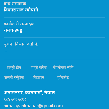
प्रबन्ध सम्पादक
विकासराज न्यौपाने
कार्यकारी सम्पादक
रामचन्द्र भट्ट
सूचना विभाग दर्ता नं.
...
हाम्रो टीम
हाम्रो बारेमा
गोपनीयता नीति
सम्पर्क गर्नुहोस्
विज्ञापन
यूनिकोड
अनामनगर, काठमाडौं, नेपाल
९८४५०६५८६८
himalayankhabar@gmail.com