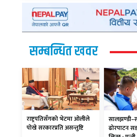
सम्बन्धित खवर
राष्ट्रपतिसँगको भेटमा ओलीले
सालझण्डी–स
पोखे सरकारप्रति असन्तुष्टि
ढोरपाटन सड
लिन्छ : मन्त्