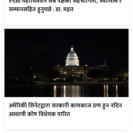
१५औँ महाधिवेशन सबै पक्षको सहभागिता, स्वामित्व र
सम्मानसहित हुनुपर्छ : डा. महत
अमेरिकी सिनेटद्वारा सरकारी कामकाज ठप्प हुन नदिन
अस्थायी कोष विधेयक पारित