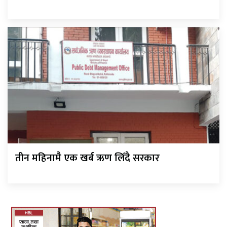
तीन महिनामै एक खर्ब ऋण लिँदै सरकार