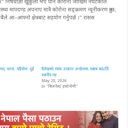
न ।” निषेधाज्ञा खुकुलो भए पनि कोरोना जोखिम नघटेकाले
्थ्य मापदण्ड अपनाए मात्रै कोरोना सङ्क्रमण न्यूनीकरण हुन्छ,
ले आ–आफ्नो क्षेत्रबाट सहयोग गर्नुपर्छ ।” रासस
द् घटना, पहिरोमा दुई
दैलेखको ग्यास उत्खनन अन्योलमा, दबाब बढाउँदै
स्थानीय तह
May 20, 2026
In "बिजनेस/ इकोनोमी"