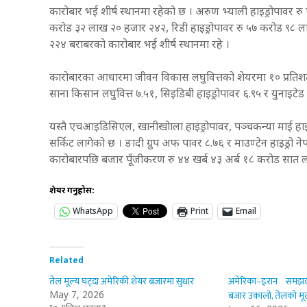
कारोबार भई शीर्ष स्थानमा रहेको छ । अरुण भ्याली हाइड्रोपावर 
करोड ३२ लाख २० हजार २४२, रिडी हाइड्रोपावर रु ५७ करोड ९
२२४ बराबरको कारोबार भई शीर्ष स्थानमा रहे ।
कारोबारका आधारमा जीवन विकास लघुवित्तको शेयरमा १० प्रतिशतले मू
साना किसान लघुवित्त ७.५१, सिइडिबी हाइड्रोपावर ६.९५ र युनाइटेड 
यस्तै एचआइडिसिएल, खानीखोाला हाइड्रोपावर, पञ्चकन्या माई हाइ
सर्किट लागेको छ । ङादी ग्रुप अफ पावर ८.७६ र माउण्टेन हाइड्रो 
कारोबारपछि बजार पूँजीकरण रु ४४ खर्ब ४३ अर्ब १८ करोड सात 
शेयर गर्नुहोस:
WhatsApp
Print
Email
Related
तेल मूल्य घट्दा अमेरिकी शेयर बजारमा सुधार
अमेरिका–इरान समझदा
बजार उकालो, तेलको मूल
May 7, 2026