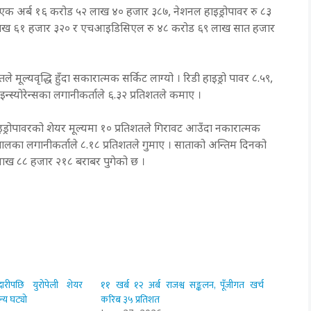
रु एक अर्ब १६ करोड ५२ लाख ४० हजार ३८७, नेशनल हाइड्रोपावर रु ८३
८ लाख ६१ हजार ३२० र एचआइडिसिएल रु ४८ करोड ६९ लाख सात हजार
ल्यवृद्धि हुँदा सकारात्मक सर्किट लाग्यो । रिडी हाइड्रो पावर ८.५९,
इन्स्योरेन्सका लगानीकर्ताले ६.३२ प्रतिशतले कमाए ।
ड्रोपावरको शेयर मूल्यमा १० प्रतिशतले गिरावट आउँदा नकारात्मक
नेपालका लगानीकर्ताले ८.१८ प्रतिशतले गुमाए । साताको अन्तिम दिनको
लाख ८८ हजार २१८ बराबर पुगेको छ ।
रीपछि युरोपेली शेयर
११ खर्ब १२ अर्ब राजश्व सङ्कलन, पूँजीगत खर्च
्य घट्यो
करिब ३५ प्रतिशत