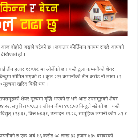
चक आज दोहोरो अङ्कले घटेको छ । लगातार कीर्तिमान कायम राख्दै आएको
न देखिएको हो ।
ट आई तीन हजार १८०.७८ मा ओर्लेको छ । यस्तै ठूला कम्पनीको शेयर
.१५ बिन्दुमा सीमित भएको छ । कूल २२९ कम्पनीको तीन करोड नौ लाख १२
 मूल्यमा खरिद बिक्री भए ।
 उपसमूहको शेयर मूल्यमा वृद्धि भएको छ भने आठ उपसमूहको शेयर
.२२, लघुवित्त ५०.६३ र जीवन बीमा ४६८.५७ बिन्दुले बढेको छ । यस्तै
द्युत् १२३.३१, वित्त ७३.३१, उत्पादन १९.२८, सामूहिक लगानी कोष ०.१ र
 कम्पनीको रु एक अर्ब १६ करोड ७८ लाख ३२ हजार ४३५ बराबरको