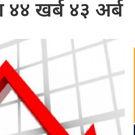
 ४४ खर्ब ४३ अर्ब