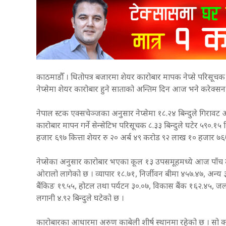
काठमाडौँ । धितोपत्र बजारमा शेयर कारोबार मापक नेप्से परिसू
नेप्सेमा शेयर कारोबार हुने साताको अन्तिम दिन आज भने करेक्स
नेपाल स्टक एक्सचेञ्जका अनुसार नेप्सेमा १८.२४ बिन्दुले गिराव
कारोबार मापन गर्ने सेन्सेटिभ परिसूचक ८.३३ बिन्दुले घटेर ५९०
हजार ६९७ कित्ता शेयर रु २० अर्ब ४९ करोड ९२ लाख १० हजार ७६७
नेप्सेका अनुसार कारोबार भएका कूल १३ उपसमूहमध्ये आज पाँच
ओरालो लागेको छ । व्यापार १८.७१, निर्जीवन बीमा ४५७.४७, अन्य ३४
बैंकिङ १९.५५, होटल तथा पर्यटन ३०.०७, विकास बैंक १६२.४५, जलवि
लगानी ४.९२ बिन्दुले घटेको छ ।
कारोबारका आधारमा अरुण काबेली शीर्ष स्थानमा रहेको छ । सो