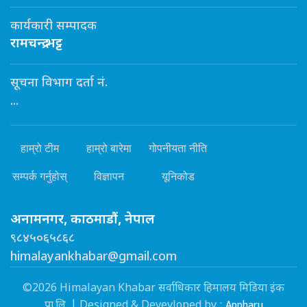
कार्यकारी सम्पादक
रामचन्द्र भट्ट
सूचना विभाग दर्ता नं.
...
हाम्रो टीम
हाम्रो बारेमा
गोपनीयता नीति
सम्पर्क गर्नुहोस्
विज्ञापन
यूनिकोड
अनामनगर, काठमाडौं, नेपाल
९८४५०६५८६८
himalayankhabar@gmail.com
©2026 Himalayan Khabar सर्वाधिकार हिमालय मिडिया इंक
Appharu
प्रा.लि. | Designed & Devevloped by :