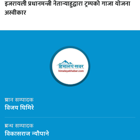
इजरायली प्रधानमन्त्री नेतान्याहुद्वारा ट्रम्पको गाजा योजना
अस्वीकार
प्रधान सम्पादक
विजय घिमिरे
प्रबन्ध सम्पादक
विकासराज न्यौपाने