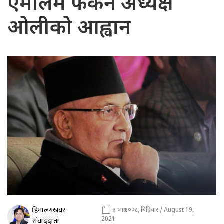
एमालेमै फर्कन अध्यक्ष
ओलीको आह्वान
हिमालयखवर
३ भाद्र २०७८, बिहिबार / August 19,
2021
संवाददाता