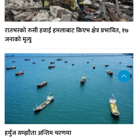
रातभरको रुसी हवाई हमलाबाट किएभ क्षेत्र प्रभावित, १७
जनाको मृत्यु
हर्मुज सम्झौता अन्तिम चरणमा