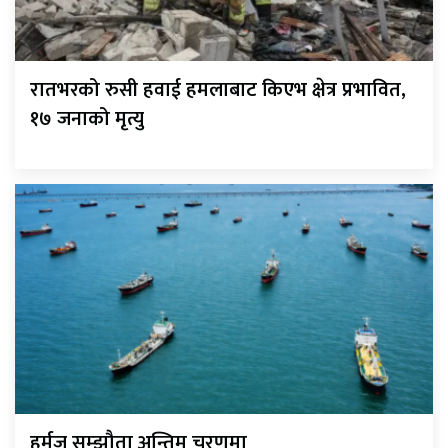
रातभरको रुसी हवाई हमलाबाट किएभ क्षेत्र प्रभावित,
१७ जनाको मृत्यु
हर्मुज सम्झौता अन्तिम चरणमा