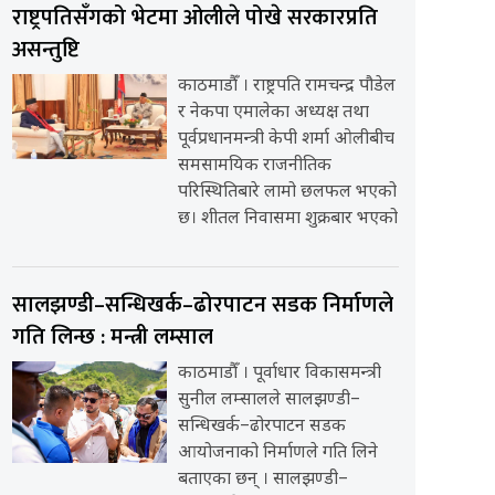
राष्ट्रपतिसँगको भेटमा ओलीले पोखे सरकारप्रति
असन्तुष्टि
काठमाडौँ । राष्ट्रपति रामचन्द्र पौडेल
र नेकपा एमालेका अध्यक्ष तथा
पूर्वप्रधानमन्त्री केपी शर्मा ओलीबीच
समसामयिक राजनीतिक
परिस्थितिबारे लामो छलफल भएको
छ। शीतल निवासमा शुक्रबार भएको
सालझण्डी–सन्धिखर्क–ढोरपाटन सडक निर्माणले
गति लिन्छ : मन्त्री लम्साल
काठमाडौँ । पूर्वाधार विकासमन्त्री
सुनील लम्सालले सालझण्डी–
सन्धिखर्क–ढोरपाटन सडक
आयोजनाको निर्माणले गति लिने
बताएका छन् । सालझण्डी–