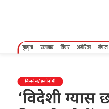
गृहपृष्‍ठ
समाचार
विचार
अमेरिका
नेपाल
बिजनेस/ इकोनोमी
‘विदेशी ग्यास छो