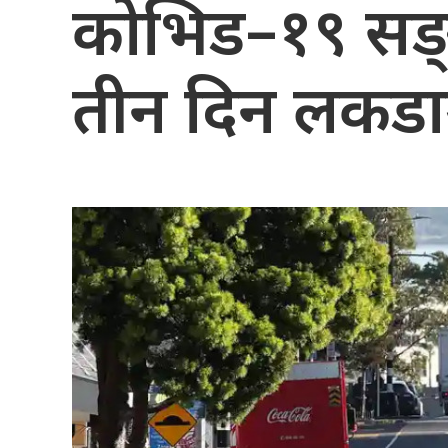
कोभिड–१९ सङ्क
तीन दिन लकड