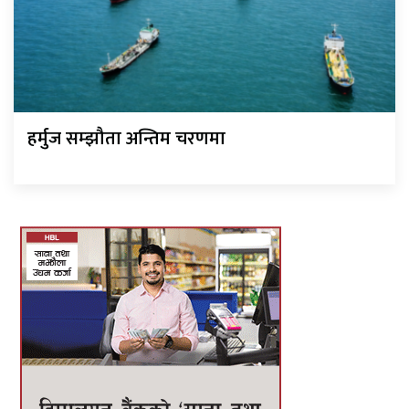
हर्मुज सम्झौता अन्तिम चरणमा