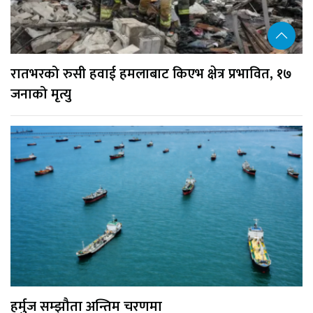
रातभरको रुसी हवाई हमलाबाट किएभ क्षेत्र प्रभावित, १७
जनाको मृत्यु
हर्मुज सम्झौता अन्तिम चरणमा