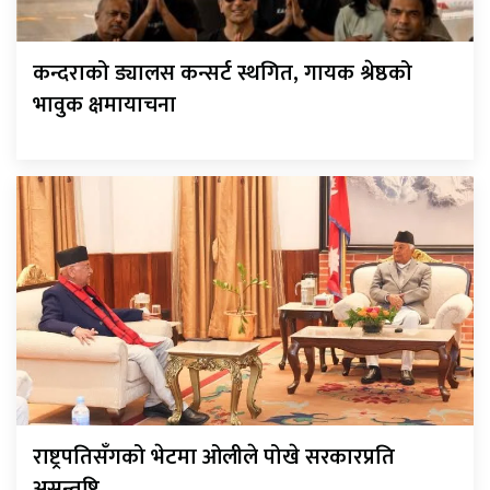
कन्दराको ड्यालस कन्सर्ट स्थगित, गायक श्रेष्ठको
भावुक क्षमायाचना
राष्ट्रपतिसँगको भेटमा ओलीले पोखे सरकारप्रति
असन्तुष्टि