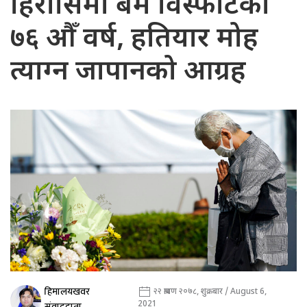
हिरोसिमा बम विस्फोटको
७६ औँ वर्ष, हतियार मोह
त्याग्न जापानको आग्रह
हिमालयखवर
२२ श्रावण २०७८, शुक्रबार / August 6,
2021
संवाददाता