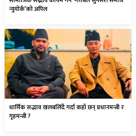
सामाजिक सद्भाव कायम गर्न ‘ग्लोबल सुनसरी समाज
न्युयोर्क’को अपिल
धार्मिक सद्भाव खलबलिँदै गर्दा कहाँ छन् प्रधानमन्त्री र
गृहमन्त्री ?