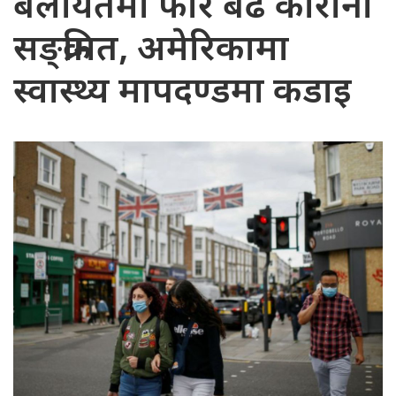
बेलायतमा फेरि बढे कोरोना
सङ्क्रमित, अमेरिकामा
स्वास्थ्य मापदण्डमा कडाइ