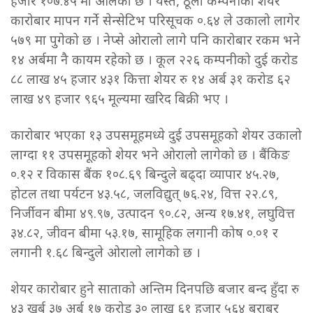
हजार १०७.४५ मा ओर्लेको छ । यस्तै, ठूला कम्पनीको शेयर
कारोबार मापन गर्ने सेन्सेटिभ परिसूचक ०.६४ ले उकालो लागेर
५७९ मा पुगेको छ । नेप्से ओरालो लागे पनि कारोबार रकम भने
१४ अर्बमा नै कायम रहेको छ । कूल २२६ कम्पनीको दुई करोड
८८ लाख ४५ हजार ४३१ कित्ता शेयर रु १४ अर्ब ३१ करोड ६२
लाख ४९ हजार ९६५ मूल्यमा खरिद बिक्री भए ।
कारोबार भएका १३ उपसमूहमध्ये दुई उपसमूहको शेयर उकालो
लाग्दा ११ उपसमूहको शेयर भने ओरालो लागेको छ । बैंकिङ
०.१२ र विकास बैंक १०८.६९ बिन्दुले बढ्दा व्यापार ४५.२७,
होटल तथा पर्यटन ४३.५८, जलविद्युत् ७६.२४, वित्त २२.८९,
निर्जीवन बीमा ४९.९७, उत्पादन ९०.८२, अन्य १७.४१, लघुवित्त
३४.८२, जीवन बीमा ५३.१७, सामूहिक लगानी कोष ०.०१ र
लगानी १.६८ बिन्दुले ओरालो लागेको छ ।
शेयर कारोबार हुने साताको अन्तिम दिनपछि बजार बन्द हुँदा रु
४३ खर्ब ३७ अर्ब १७ करोड ३० लाख ६१ हजार ५६४ बराबर