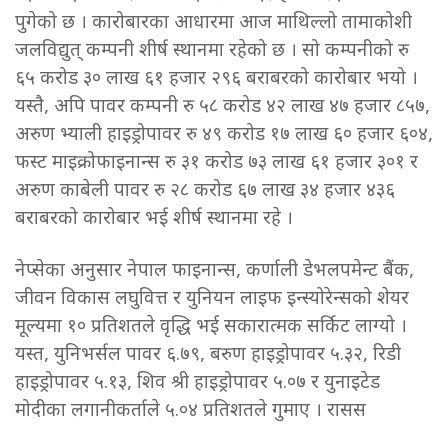
पुगेको छ । कारोबारका आधारमा आज माथिल्लो तामाकोशी
जलविद्युत् कम्पनी शीर्ष स्थानमा रहेको छ । सो कम्पनीको रु
६५ करोड ३० लाख ६१ हजार २९६ बराबरको कारोबार भयो ।
यस्तै, अपि पावर कम्पनी रु ५८ करोड ४२ लाख ४७ हजार ८५७,
अरुण भ्याली हाइड्रोपावर रु ४९ करोड १७ लाख ६० हजार ६०४,
फस्ट माइक्रोफाइनान्स रु ३१ करोड ७३ लाख ६१ हजार ३०१ र
अरुण काबेली पावर रु २८ करोड ६७ लाख ३४ हजार ४३६
बराबरको कारोबार भई शीर्ष स्थानमा रहे ।
नेप्सेका अनुसार नेपाल फाइनान्स, कर्णाली डेभलपमेन्ट बैंक,
जीवन विकास लघुवित्त र युनियन लाइफ इन्स्योरेन्सको शेयर
मूल्यमा १० प्रतिशतले वृद्धि भई सकारात्मक सर्किट लाग्यो ।
यस्त, युनिभर्सल पावर ६.७९, बरुण हाइड्रोपावर ५.३२, रिडी
हाइड्रोपावर ५.१३, शिव श्री हाइड्रोपावर ५.०७ र युनाइटेड
मोदीका लगानीकर्ताले ५.०४ प्रतिशतले गुमाए । रासस