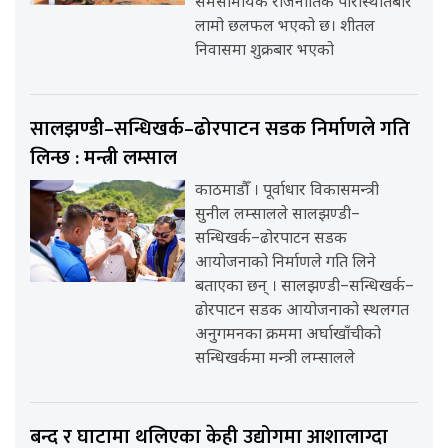
समसामयिक राजनीतिक परिस्थितिबारे
लामो छलफल भएको छ। शीतल
निवासमा शुक्रबार भएको
सालझण्डी–सन्धिखर्क–ढोरपाटन सडक निर्माणले गति
लिन्छ : मन्त्री लम्साल
काठमाडौँ । पूर्वाधार विकासमन्त्री
सुनील लम्सालले सालझण्डी–
सन्धिखर्क–ढोरपाटन सडक
आयोजनाको निर्माणले गति लिने
बताएका छन् । सालझण्डी–सन्धिखर्क–
ढोरपाटन सडक आयोजनाको स्थलगत
अनुगमनका क्रममा अर्घाखाँचीको
सन्धिखर्कमा मन्त्री लम्सालले
बन्द र घाटामा थलिएका केही उद्योगमा आशालाग्दा