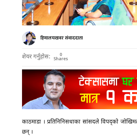
हिमालयखवर संवाददाता
0
शेयर गर्नुहोस:
Shares
काठमाडौँ । प्रतिनिनिसधाका सांसदले विपद्को जो
छन् ।