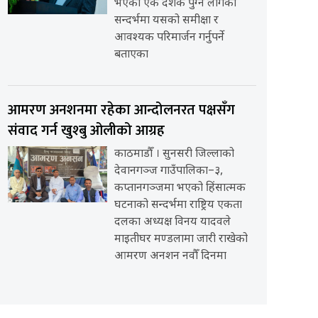
भएको एक दशक पुग्न लागेको
सन्दर्भमा यसको समीक्षा र
आवश्यक परिमार्जन गर्नुपर्ने
बताएका
आमरण अनशनमा रहेका आन्दोलनरत पक्षसँग
संवाद गर्न खुश्बु ओलीको आग्रह
काठमाडौँ । सुनसरी जिल्लाको
देवानगञ्ज गाउँपालिका–३,
कप्तानगञ्जमा भएको हिंसात्मक
घटनाको सन्दर्भमा राष्ट्रिय एकता
दलका अध्यक्ष विनय यादवले
माइतीघर मण्डलामा जारी राखेको
आमरण अनशन नवौँ दिनमा