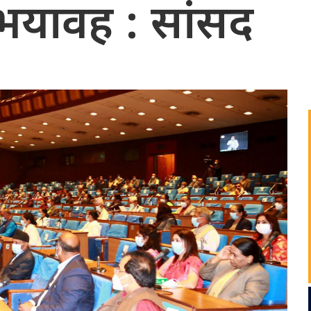
यावह : सांसद