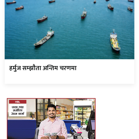
हर्मुज सम्झौता अन्तिम चरणमा