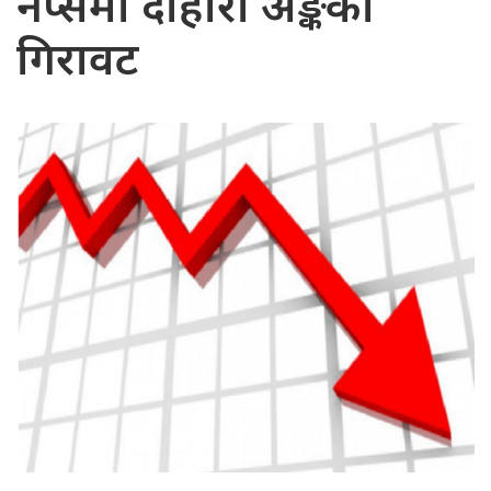
नेप्सेमा दोहोरो अङ्कको
गिरावट