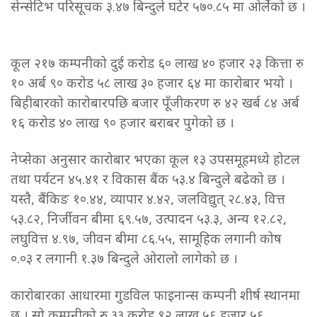
सेन्सेटिभ परिसूचक ३.४७ बिन्दुले घटेर ५७०.८५ मा ओर्लेको छ ।
कूल २१७ कम्पनीको दुई करोड ६० लाख ४० हजार २३ कित्ता रु
१० अर्ब ९० करोड ५८ लाख ३० हजार ६४ मा कारोबार भयो ।
बिहीबारको कारोबारपछि बजार पूँजीकरण रु ४२ खर्ब ८४ अर्ब
१६ करोड ४० लाख ९० हजार बराबर पुगेको छ ।
नेप्सेका अनुसार कारोबार भएका कूल १३ उपसमूहमध्ये होटल
तथा पर्यटन ४५.४१ र विकास बैंक ५३.४ बिन्दुले बढेको छ ।
यस्तै, बैंकिङ १०.४४, व्यापार ४.४२, जलविद्युत् २८.४३, वित्त
५३.८२, निर्जीवन बीमा ६९.५७, उत्पादन ५३.३, अन्य १२.८२,
लघुवित्त ४.९७, जीवन बीमा ८६.५५, सामूहिक लगानी कोष
०.०३ र लगानी १.३७ बिन्दुले ओरालो लागेको छ ।
कारोबारका आधारमा गुडविल फाइनान्स कम्पनी शीर्ष स्थानमा
छ । सो कम्पनीको रु ३३ करोड ९२ लाख ५६ हजार ५६