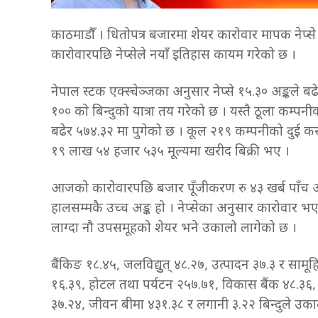
काठमाडौँ । धितोपत्र बजारमा शेयर कारोवार मापक नेप्से
कारोवारपछि नेप्सेले नयाँ इतिहास कायम गरेको छ ।
नेपाल स्टक एक्स्चेञ्जका अनुसार नेप्से १५.३० अङ्कले 
१०० को बिन्दुको यात्रा तय गरेको छ । यस्तै ठूला कम्पनी
बढेर ५७४.३२ मा पुगेको छ । कूल २१९ कम्पनीको दुई क
१९ लाख ५४ हजार ५३५ मूल्यमा खरीद बिक्री भए ।
आजको कारोवारपछि बजार पूँजीकरण रु ४३ खर्ब पाँच अ
हालसम्मकै उच्च अङ्क हो । नेप्सेका अनुसार कारोवार
लाग्दा नौ उपसमूहको शेयर भने उकालो लागेको छ ।
बैंकिङ १८.४५, जलविद्युुत् ४८.२७, उत्पादन ३७.३ र साम
१६.३९, होटल तथा पर्यटन २५७.७१, विकास बैंक ४८.३६, व
३७.२४, जीवन बीमा ४३१.३८ र लगानी ३.२२ बिन्दुले उक