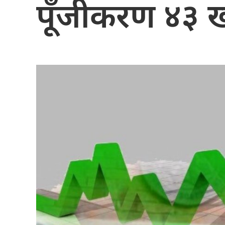
पूँजीकरण ४३ खर