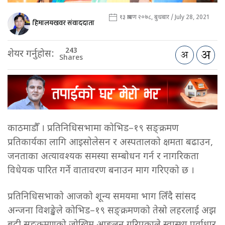
१३ श्रावण २०७८, बुधबार / July 28, 2021
हिमालयखवर संवाददाता
243
शेयर गर्नुहोस:
Shares
काठमाडौँ । प्रतिनिधिसभामा कोभिड–१९ सङ्क्रमण
प्रतिकार्यका लागि आइसोलेसन र अस्पतालको क्षमता बढाउन,
जनताका अत्यावश्यक समस्या सम्बोधन गर्न र नागरिकता
विधेयक पारित गर्ने वातावरण बनाउन माग गरिएको छ ।
प्रतिनिधिसभाको आजको शून्य समयमा भाग लिँदै सांसद
अन्जना विशङ्खेले कोभिड–१९ सङ्क्रमणको तेस्रो लहरलाई अझ