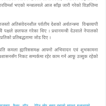
ारविमर्श भएको मन्त्रालयले आज साँझ जारी गरेको विज्ञप्तिमा
ालजस्तो अतिसंवेदनशील पर्वतीय देशको अर्थतन्त्रमा विश्वव्यापी
 दुवै पक्षले छलफल गरेका थिए । प्रधानमन्त्री देउवाले नेपालको
रतिको प्रतिबद्धतामा जोड दिए ।
पराष्ट्रपति कमला ह्यारिससमक्ष आफ्नो अभिवादन एवं शुभकामना
इडेन प्रशासनसँग निकट सम्पर्कमा रहेर काम गर्न आफू उत्सुक रहेको
 सङ्क्रमण फैलन नदिन
रेविज खोप अभाव नभएको स्वास्थ्य मन्त्रालयको