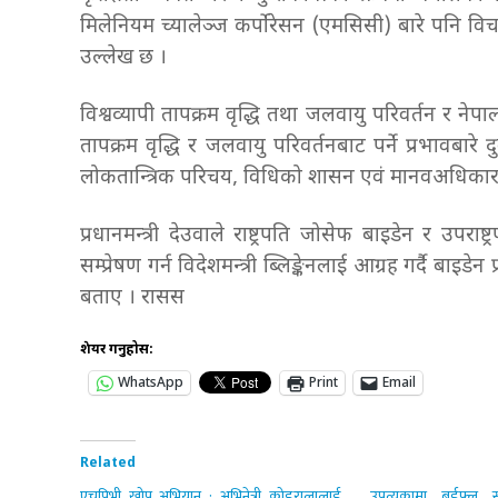
मिलेनियम च्यालेञ्ज कर्पोरेसन (एमसिसी) बारे पनि विच
उल्लेख छ ।
विश्वव्यापी तापक्रम वृद्धि तथा जलवायु परिवर्तन र नेप
तापक्रम वृद्धि र जलवायु परिवर्तनबाट पर्ने प्रभावबारे
लोकतान्त्रिक परिचय, विधिको शासन एवं मानवअधिकारप्
प्रधानमन्त्री देउवाले राष्ट्रपति जोसेफ बाइडेन र उ
सम्प्रेषण गर्न विदेशमन्त्री ब्लिङ्केनलाई आग्रह गर्दै बा
बताए । रासस
शेयर गर्नुहोस:
WhatsApp
Print
Email
Related
एचपिभी खोप अभियान : अभिनेत्री कोइरालालाई
उपत्यकामा बर्डफ्लु