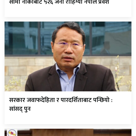
सीमा नाकाबाट ५२६ जना रोहिंग्या नेपाल प्रवेश
सरकार जवाफदेहिता र पारदर्शिताबाट पन्छियो :
सांसद् पुन