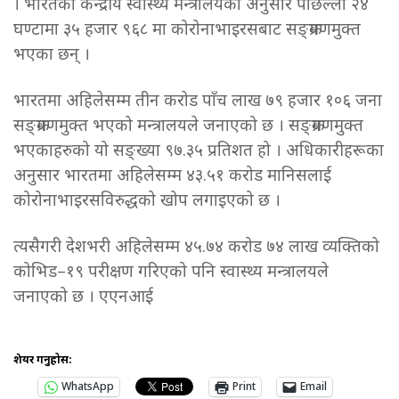
। भारतको केन्द्रीय स्वास्थ्य मन्त्रालयका अनुसार पछिल्लो २४
घण्टामा ३५ हजार ९६८ मा कोरोनाभाइरसबाट सङ्क्रमणमुक्त
भएका छन् ।
भारतमा अहिलेसम्म तीन करोड पाँच लाख ७९ हजार १०६ जना
सङ्क्रमणमुक्त भएको मन्त्रालयले जनाएको छ । सङ्क्रमणमुक्त
भएकाहरुको यो सङ्ख्या ९७.३५ प्रतिशत हो । अधिकारीहरूका
अनुसार भारतमा अहिलेसम्म ४३.५१ करोड मानिसलाई
कोरोनाभाइरसविरुद्धको खोप लगाइएको छ ।
त्यसैगरी देशभरी अहिलेसम्म ४५.७४ करोड ७४ लाख व्यक्तिको
कोभिड–१९ परीक्षण गरिएको पनि स्वास्थ्य मन्त्रालयले
जनाएको छ । एएनआई
शेयर गर्नुहोस:
WhatsApp
Print
Email