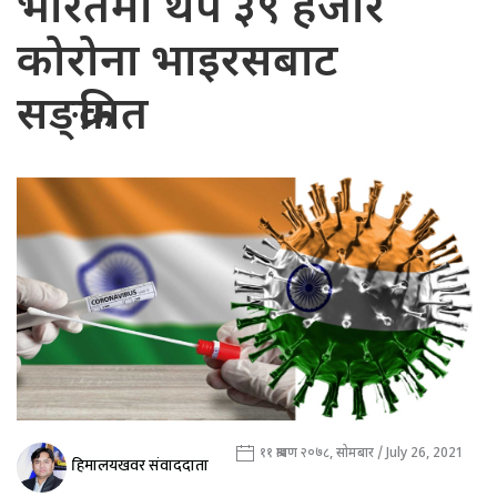
भारतमा थप ३९ हजार
कोरोना भाइरसबाट
सङ्क्रमित
११ श्रावण २०७८, सोमबार / July 26, 2021
हिमालयखवर संवाददाता