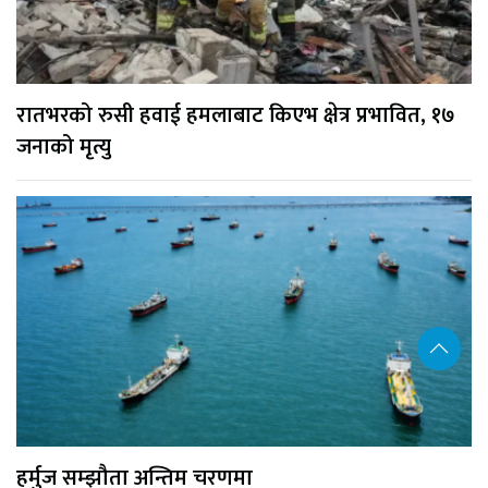
रातभरको रुसी हवाई हमलाबाट किएभ क्षेत्र प्रभावित, १७
जनाको मृत्यु
हर्मुज सम्झौता अन्तिम चरणमा