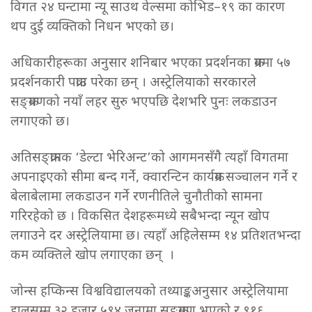
विगत २४ घन्टामा न्यू साउथ वेल्समा कोभिड–१९ का कारण
थप दुई व्यक्तिको निधन भएको छ।
अधिकारीहरूका अनुसार शनिबार भएका प्रदर्शनका क्रममा ५७
प्रदर्शनकारी पक्राउ परेका छन् । अस्ट्रेलियाको सरकारले
सङ्क्रमणको नयाँ लहर सुरु भएपछि देशभरि पुनः लकडाउन
लगाएको छ।
अतिसङ्क्रामक ‘डेल्टा भेरिअन्ट’को आगमनसँगै त्यहाँ विगतमा
अपनाइएको सीमा बन्द गर्ने, क्वारन्टिन कार्यक्रम सञ्चालन गर्ने र
बेलाबेलामा लकडाउन गर्ने रणनीतिले चुनौतीको सामना
गरिरहेको छ । विकसित देशहरूमध्ये सबैभन्दा न्यून खोप
लगाउने दर अस्ट्रेलियामा छ। त्यहाँ अहिलेसम्म १४ प्रतिशतभन्दा
कम व्यक्तिले खोप लगाएका छन् ।
जोन्स हप्किन्स विश्वविद्यालयको तथ्याङ्कअनुसार अस्ट्रेलियामा
हालसम्म ३२ हजार ५९४ जनामा सङ्क्रमण भएको र ९१६