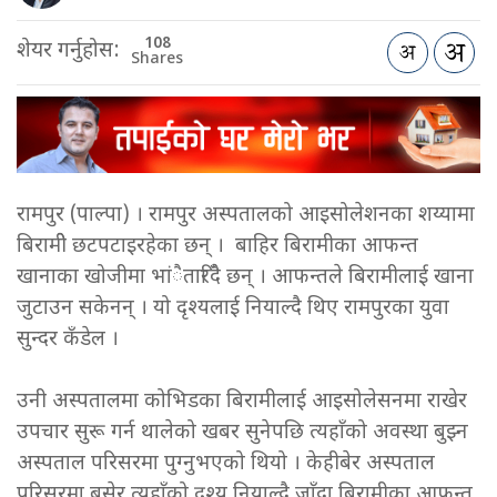
108
शेयर गर्नुहोस:
Shares
रामपुर (पाल्पा) । रामपुर अस्पतालको आइसोलेशनका शय्यामा
बिरामीे छटपटाइरहेका छन् । बाहिर बिरामीका आफन्त
खानाका खोजीमा भांैतारिँदै छन् । आफन्तले बिरामीलाई खाना
जुटाउन सकेनन् । यो दृश्यलाई नियाल्दै थिए रामपुरका युवा
सुन्दर कँडेल ।
उनी अस्पतालमा कोभिडका बिरामीलाई आइसोलेसनमा राखेर
उपचार सुरू गर्न थालेको खबर सुनेपछि त्यहाँको अवस्था बुझ्न
अस्पताल परिसरमा पुग्नुभएको थियो । केहीबेर अस्पताल
परिसरमा बसेर त्यहाँको दृश्य नियाल्दै जाँदा बिरामीका आफन्त