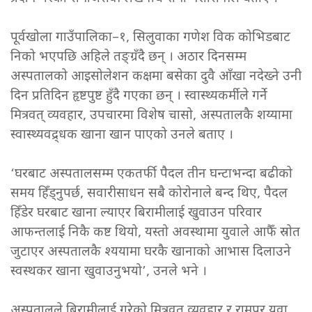
पूर्वखोला गाउँपालिका–१, सिलुवाका गणेश विक कोभिडबाट
निको भएपछि अहिले तङ्ग्रँदै छन् । अठार दिनसम्म
अस्पतालको आइसोलेशन कक्षमा बसेका दुवै आँखा नदेख्ने उनी
दिन प्रतिदिन हृष्टपुष्ट हुँदै गएका छन् । स्वास्थ्यकर्मीले गर्ने
मित्रवत् व्यवहार, उपचारमा विशेष चासो, अस्पतालकै शय्यामा
स्वास्थ्यवद्र्धक खाना खान पाएको उनले बताए ।
‘घरबाट अस्पतालसम्म एकतर्फी पैदल तीन घन्टाभन्दा बढीको
समय हिँड्नुपर्छ, सवारीसाधन सबै कोरोनाले बन्द थिए, पैदल
हिँडेर घरबाट खाना ल्याएर बिरामीलाई खुवाउन परिवार
आफन्तलाई निकै कष्ट थियो, यस्तो अवस्थामा युवाले आफैँ स्रोत
जुटाएर अस्पतालकै श्ययामा घरकै खानाको आभास दिलाउने
स्वस्थकर खाना खुवाउनुभयो’, उनले भने ।
अस्पतालले बिरामीलाई गरेको मित्रवत् व्यवहार र रामपुर युवा