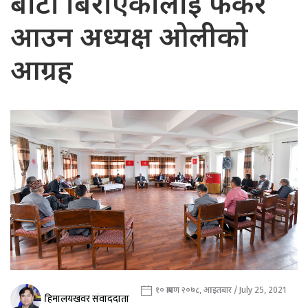
बाटो बिराएकालाई फर्केर
आउन अध्यक्ष ओलीको
आग्रह
१० श्रावण २०७८, आइतबार / July 25, 2021
हिमालयखवर संवाददाता