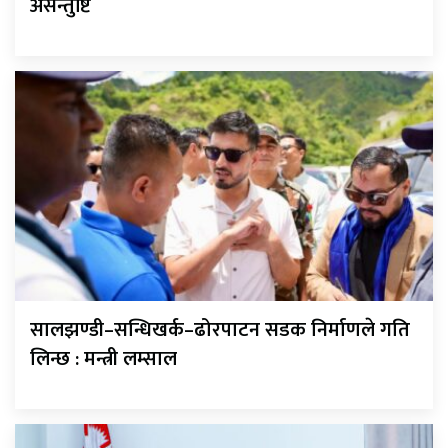
असन्तुष्टि
सालझण्डी–सन्धिखर्क–ढोरपाटन सडक निर्माणले गति
लिन्छ : मन्त्री लम्साल