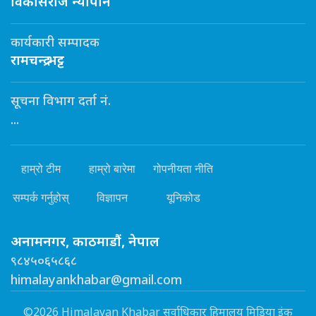
विकासराज न्यौपाने
कार्यकारी सम्पादक
रामचन्द्र भट्ट
सूचना विभाग दर्ता नं.
...
हाम्रो टीम
हाम्रो बारेमा
गोपनीयता नीति
सम्पर्क गर्नुहोस्
विज्ञापन
यूनिकोड
अनामनगर, काठमाडौं, नेपाल
९८४५०६५८६८
himalayankhabar@gmail.com
©2026 Himalayan Khabar सर्वाधिकार हिमालय मिडिया इंक