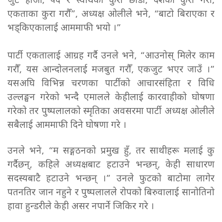
जुट होऔँ, पद र स्वार्थका कुरा छाडौँ, देशका कुरा गरौँ,
एकताका कुरा गरौँ”, अध्यक्ष ओलीले भने, “बाटो बिराएका र
भड्किएकालाई आममाफी भयो ।”
पार्टी एकतालाई आग्रह गर्दै उनले भने, “आउनोस् मिलेर काम
गरौँ, यस आन्दोलनलाई मजबुत गरौँ, एकजुट भएर जाउँ ।”
यसअघि विभिन्न चरणका पार्टीको आचारसंहिता र विधि
उल्लङ्घन गरेको भन्दै एमालले केहीलाई कारवाहीको घोषणा
गरेको तर पुष्पलालको स्मृतिका अवसरमा पार्टी अध्यक्ष ओलीले
सबैलाई आममाफी दिने घोषणा गरे ।
उनले भने, “म सङ्गठनको प्रमुख हुँ, तर साथीहरू मलाई कु
गर्दैछन्, कहिले अध्यक्षबाट हटाउने भन्छन्, केही साधारण
सदस्यबाटै हटाउने भन्छन् ।” उनले फुटको बाटोमा लागेर
पतनतिर जान नहुने र पुष्पलालले रोपको बिरुवालाई सानोतिनो
हावा हुन्डरीले केही असर नपार्ने जिकिर गरे ।