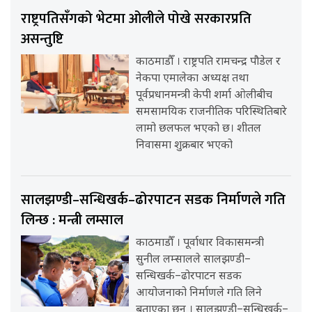
राष्ट्रपतिसँगको भेटमा ओलीले पोखे सरकारप्रति
असन्तुष्टि
काठमाडौँ । राष्ट्रपति रामचन्द्र पौडेल र
नेकपा एमालेका अध्यक्ष तथा
पूर्वप्रधानमन्त्री केपी शर्मा ओलीबीच
समसामयिक राजनीतिक परिस्थितिबारे
लामो छलफल भएको छ। शीतल
निवासमा शुक्रबार भएको
सालझण्डी–सन्धिखर्क–ढोरपाटन सडक निर्माणले गति
लिन्छ : मन्त्री लम्साल
काठमाडौँ । पूर्वाधार विकासमन्त्री
सुनील लम्सालले सालझण्डी–
सन्धिखर्क–ढोरपाटन सडक
आयोजनाको निर्माणले गति लिने
बताएका छन् । सालझण्डी–सन्धिखर्क–