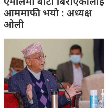
एमालेमा बाटो बिराएकालाई
आममाफी भयो : अध्यक्ष
ओली