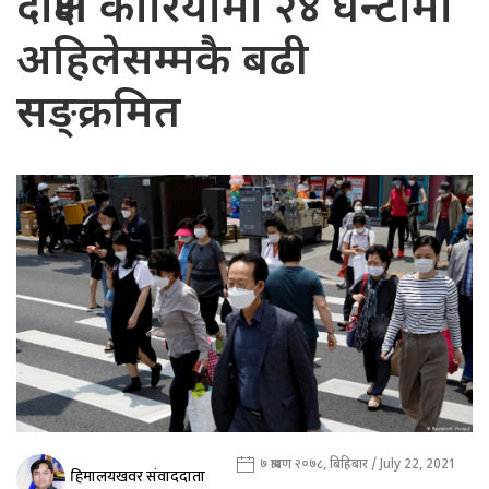
दक्षिण कोरियामा २४ घन्टामा
अहिलेसम्मकै बढी
सङ्क्रमित
७ श्रावण २०७८, बिहिबार / July 22, 2021
हिमालयखवर संवाददाता