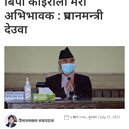
बिपी कोइराला मेरा
अभिभावक : प्रधानमन्त्री
देउवा
६ श्रावण २०७८, बुधबार / July 21, 2021
हिमालयखवर संवाददाता