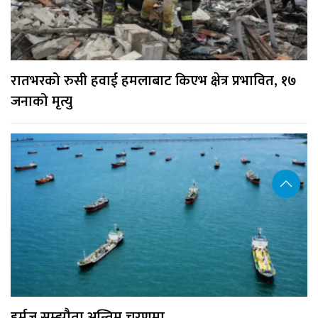
रातभरको रुसी हवाई हमलाबाट किएभ क्षेत्र प्रभावित, १७
जनाको मृत्यु
हर्मुज सम्झौता अन्तिम चरणमा