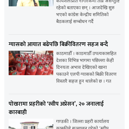
कार्यशैलीप्रति नागरिकमा तीव्र असन्तुष्टि
रहेको बताएका छन् । आजदेखि सुरु
भएको कांग्रेस केन्द्रीय समितिको
बैठकलाई सम्बोधन गर्दै
ग्यासको आयात बढेपछि बिक्रीवितरण सहज बन्दै
काठमाडौँ । काठमाडौँ उपत्यकासहित
देशका विभिन्न भागमा पछिल्ला केही
दिनयता अभाव देखिएको खाना
पकाउने एलपी ग्यासको बिक्री वितरण
विस्तारै सहज हुन थालेको छ । गत
पोखरामा प्रहरीको ‘स्वीप अप्रेसन’, २० जनालाई
कारबाही
गण्डकी । जिल्ला प्रहरी कार्यालय
कास्कीले सञ्चालन गरेको ‘स्वीप