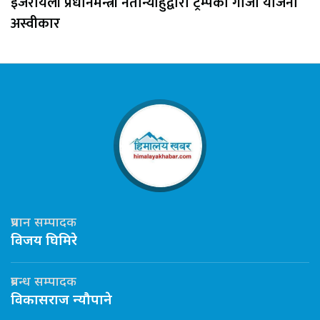
इजरायली प्रधानमन्त्री नेतान्याहुद्वारा ट्रम्पको गाजा योजना
अस्वीकार
प्रधान सम्पादक
विजय घिमिरे
प्रबन्ध सम्पादक
विकासराज न्यौपाने