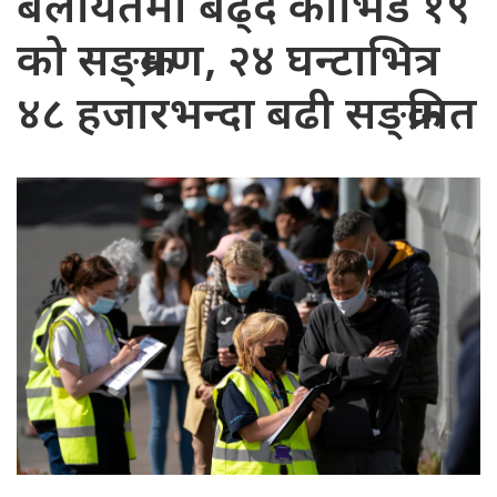
बेलायतमा बढ्दै कोभिड १९
को सङ्क्रमण, २४ घन्टाभित्र
४८ हजारभन्दा बढी सङ्क्रमित