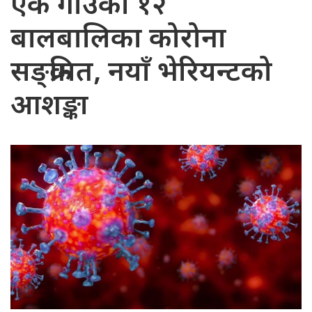
एकै गाउँका १२
बालबालिका कोरोना
सङ्क्रमित, नयाँ भेरियन्टको
आशङ्का