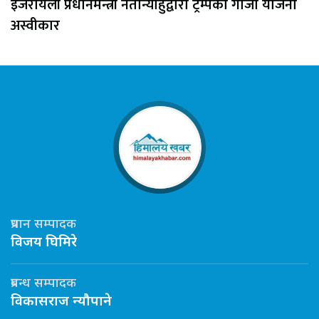
इजरायली प्रधानमन्त्री नेतान्याहुद्वारा ट्रम्पको गाजा योजना
अस्वीकार
प्रधान सम्पादक
विजय घिमिरे
प्रबन्ध सम्पादक
विकासराज न्यौपाने