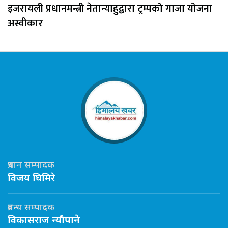
इजरायली प्रधानमन्त्री नेतान्याहुद्वारा ट्रम्पको गाजा योजना
अस्वीकार
प्रधान सम्पादक
विजय घिमिरे
प्रबन्ध सम्पादक
विकासराज न्यौपाने