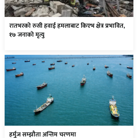
रातभरको रुसी हवाई हमलाबाट किएभ क्षेत्र प्रभावित,
१७ जनाको मृत्यु
हर्मुज सम्झौता अन्तिम चरणमा