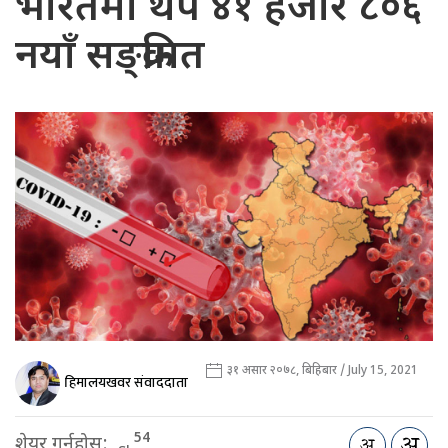
भारतमा थप ४१ हजार ८०६
नयाँ सङ्क्रमित
३१ असार २०७८, बिहिबार / July 15, 2021
हिमालयखवर संवाददाता
54
शेयर गर्नुहोस: