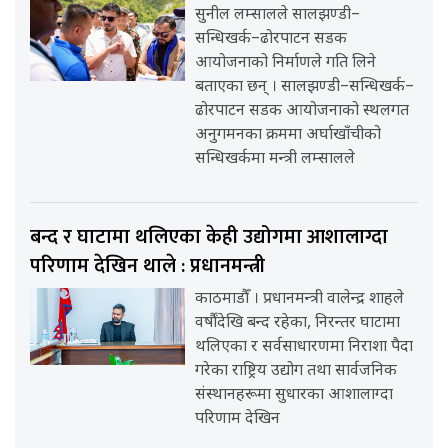
सुनील लम्सालले सालझण्डी–
सन्धिखर्क–ढोरपाटन सडक
आयोजनाको निर्माणले गति लिने
बताएका छन् । सालझण्डी–सन्धिखर्क–
ढोरपाटन सडक आयोजनाको स्थलगत
अनुगमनका क्रममा अर्घाखाँचीको
सन्धिखर्कमा मन्त्री लम्सालले
बन्द र घाटामा थलिएका केही उद्योगमा आशालाग्दा
परिणाम देखिन थाले : प्रधानमन्त्री
काठमाडौँ । प्रधानमन्त्री वालेन्द्र शाहले
वर्षौंदेखि बन्द रहेका, निरन्तर घाटामा
थलिएका र सर्वसाधारणमा निराशा पैदा
गरेका राष्ट्रिय उद्योग तथा सार्वजनिक
संस्थानहरूमा सुधारका आशालाग्दा
परिणाम देखिन