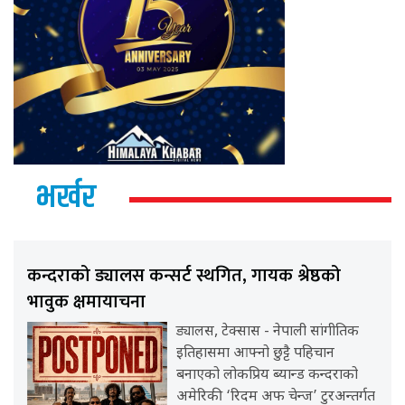
भर्खर
कन्दराको ड्यालस कन्सर्ट स्थगित, गायक श्रेष्ठको
भावुक क्षमायाचना
ड्यालस, टेक्सास - नेपाली सांगीतिक
इतिहासमा आफ्नो छुट्टै पहिचान
बनाएको लोकप्रिय ब्यान्ड कन्दराको
अमेरिकी ‘रिदम अफ चेन्ज’ टुरअन्तर्गत