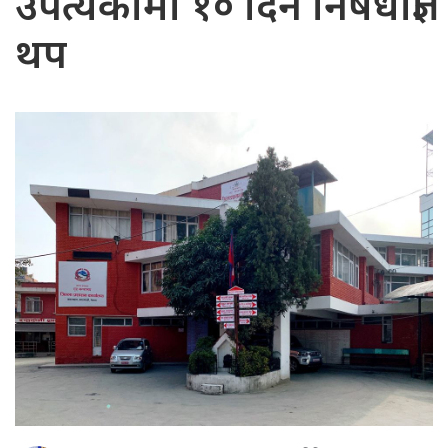
उपत्यकामा १० दिन निषेधाज्ञा
थप