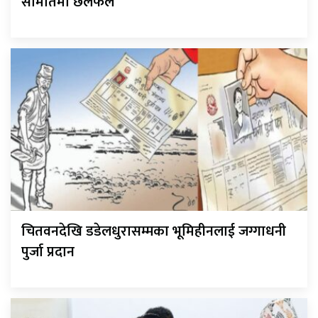
समितिमा छलफल
चितवनदेखि डडेलधुरासम्मका भूमिहीनलाई जग्गाधनी
पुर्जा प्रदान