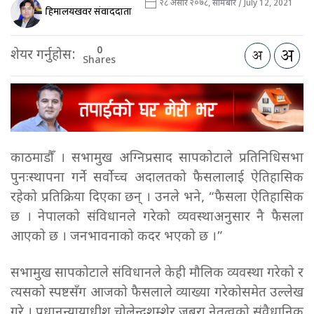
२८ असार २०७८, सोमबार / July 12, 2021
हिमालयखवर संवाददाता
0
शेयर गर्नुहोस:
Shares
काठमाडौँ । सभामुख अग्निप्रसाद सापकोटाले प्रतिनिधिसभा
पुनःस्थापना गर्ने सर्वोच्च अदालतको फैसलालाई ऐतिहासिक
रहेको प्रतिक्रिया दिएका छन् । उनले भने, “फैसला ऐतिहासिक
छ । नेपालको संविधानले गरेको व्यवस्थाअनुसार नै फैसला
आएको छ । जनभावनाको कदर भएको छ ।”
सभामुख सापकोटाले संविधानले केही मौलिक व्यवस्था गरेको र
त्यसको स्पष्टसँग आजको फैसलाले व्याख्या गरेकोसमेत उल्लेख
गरे । प्रधानन्यायाधीश चोलेन्द्रशम्शेर जबरा नेतृत्वको संवैधानिक