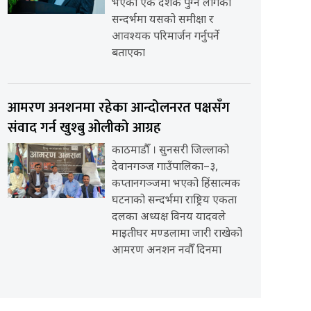
भएको एक दशक पुग्न लागेको
सन्दर्भमा यसको समीक्षा र
आवश्यक परिमार्जन गर्नुपर्ने
बताएका
आमरण अनशनमा रहेका आन्दोलनरत पक्षसँग
संवाद गर्न खुश्बु ओलीको आग्रह
काठमाडौँ । सुनसरी जिल्लाको
देवानगञ्ज गाउँपालिका–३,
कप्तानगञ्जमा भएको हिंसात्मक
घटनाको सन्दर्भमा राष्ट्रिय एकता
दलका अध्यक्ष विनय यादवले
माइतीघर मण्डलामा जारी राखेको
आमरण अनशन नवौँ दिनमा