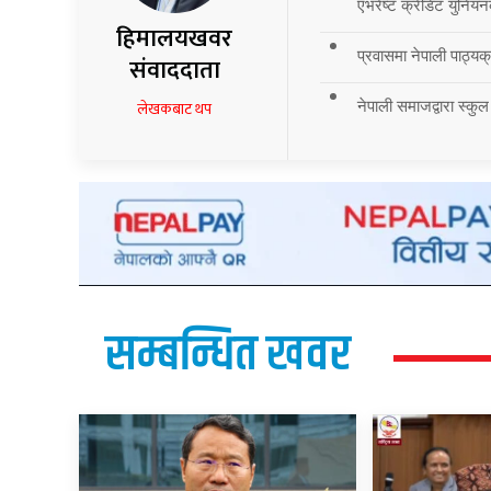
एभरेष्ट क्रेडिट युनियन
हिमालयखवर
प्रवासमा नेपाली पाठ्यक्र
संवाददाता
नेपाली समाजद्वारा स्कुल
लेखकबाट थप
सम्बन्धित खवर