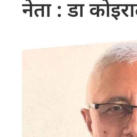
नेता : डा कोइर