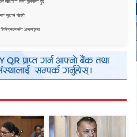
को साधारण सभा युलेसमा हुँदै
म सुधार्न गोष्ठी
 डिस्ट्रिक्टसँग अन्तरकृया