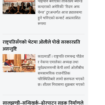
पहिचान बनाएको लोकप्रिय ब्यान्ड
कन्दराको अमेरिकी ‘रिदम अफ
चेन्ज’ टुरअन्तर्गत आज ड्यालसमा
हुने भनिएको कन्सर्ट अप्रत्याशित
रूपमा
राष्ट्रपतिसँगको भेटमा ओलीले पोखे सरकारप्रति
असन्तुष्टि
काठमाडौँ । राष्ट्रपति रामचन्द्र पौडेल
र नेकपा एमालेका अध्यक्ष तथा
पूर्वप्रधानमन्त्री केपी शर्मा ओलीबीच
समसामयिक राजनीतिक
परिस्थितिबारे लामो छलफल भएको
छ। शीतल निवासमा शुक्रबार भएको
सालझण्डी–सन्धिखर्क–ढोरपाटन सडक निर्माणले