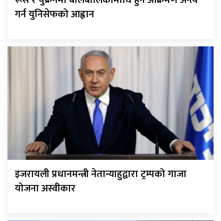
रूस र युक्रेनमा बालबालिकामाथि हुने आक्रमण अन्त्य
गर्न युनिसेफको आह्वान
इजरायली प्रधानमन्त्री नेतान्याहुद्वारा ट्रम्पको गाजा
योजना अस्वीकार