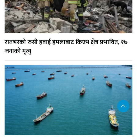
रातभरको रुसी हवाई हमलाबाट किएभ क्षेत्र प्रभावित, १७
जनाको मृत्यु