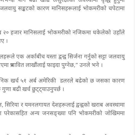
भन्दा पनि बढी खाद्य असुरक्षाको अवस्थामा वृद्धि हुनुमा
जलवायु सङ्कटको कारण मानिसहरूलाई भोकमरीको चपेटामा
ाख २० हजार मानिसलाई भोकमरीको नजिकमा धकेलेको उहाँले
ताए ।
 एक अर्काबीच यस्ता द्वन्द्व सिर्जना गर्नुको सट्टा जलवायु
एमा प्रभावित लाखौंलाई फाइदा पुग्नेछ,” उनले भने ।
 सैनिक खर्च ५१ अर्ब अमेरिकी डलरले बढेको छ जसका कारण
 गुणा बढी खर्च छुट्ट्याउनुपर्छ ।
डान, सिरिया र यमनलगायत देशहरूलाई द्वन्द्वको खराब अवस्थामा
्द्वमा परेकासहित अन्य जनसङ्ख्या पनि भोकमरीको जोखिममा