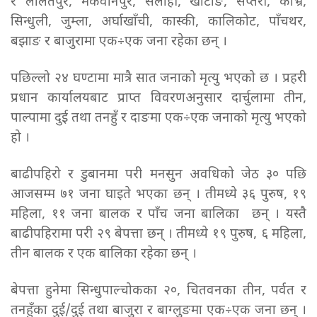
र ललितपुर, मकवानपुर, सर्लाही, खोटाङ, सप्तरी, काभ्रे,
सिन्धुली, जुम्ला, अर्घाखाँची, कास्की, कालिकोट, पाँचथर,
बझाङ र बाजुरामा एक÷एक जना रहेका छन् ।
पछिल्लो २४ घण्टामा मात्रै सात जनाको मृत्यु भएको छ । प्रहरी
प्रधान कार्यालयबाट प्राप्त विवरणअनुसार दार्चुलामा तीन,
पाल्पामा दुई तथा तनहुँ र दाङमा एक÷एक जनाको मृत्यु भएको
हो ।
बाढीपहिरो र डुबानमा परी मनसुन अवधिको जेठ ३० पछि
आजसम्म ७१ जना घाइते भएका छन् । तीमध्ये ३६ पुरुष, १९
महिला, ११ जना बालक र पाँच जना बालिका छन् । यस्तै
बाढीपहिरामा परी २९ बेपत्ता छन् । तीमध्ये १९ पुरुष, ६ महिला,
तीन बालक र एक बालिका रहेका छन् ।
बेपत्ता हुनेमा सिन्धुपाल्चोकका २०, चितवनका तीन, पर्वत र
तनहुँका दुई/दुई तथा बाजुरा र बाग्लुङमा एक÷एक जना छन् ।