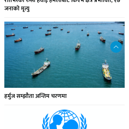
रातभरको रुसी हवाई हमलाबाट किएभ क्षेत्र प्रभावित, १७
जनाको मृत्यु
हर्मुज सम्झौता अन्तिम चरणमा