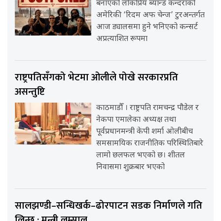
बनाएको लोकप्रिय ब्यान्ड कन्दराको
अमेरिकी ‘रिदम अफ चेन्ज’ टुरअन्तर्गत
आज ड्यालसमा हुने भनिएको कन्सर्ट
अप्रत्याशित रूपमा
राष्ट्रपतिसँगको भेटमा ओलीले पोखे सरकारप्रति
असन्तुष्टि
काठमाडौँ । राष्ट्रपति रामचन्द्र पौडेल र
नेकपा एमालेका अध्यक्ष तथा
पूर्वप्रधानमन्त्री केपी शर्मा ओलीबीच
समसामयिक राजनीतिक परिस्थितिबारे
लामो छलफल भएको छ। शीतल
निवासमा शुक्रबार भएको
सालझण्डी–सन्धिखर्क–ढोरपाटन सडक निर्माणले गति
लिन्छ : मन्त्री लम्साल