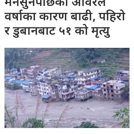
मनसुनपछिको अविरल
वर्षाका कारण बाढी, पहिरो
र डुबानबाट ५१ को मृत्यु