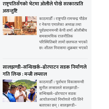
राष्ट्रपतिसँगको भेटमा ओलीले पोखे सरकारप्रति
असन्तुष्टि
काठमाडौँ । राष्ट्रपति रामचन्द्र पौडेल
र नेकपा एमालेका अध्यक्ष तथा
पूर्वप्रधानमन्त्री केपी शर्मा ओलीबीच
समसामयिक राजनीतिक
परिस्थितिबारे लामो छलफल भएको
छ। शीतल निवासमा शुक्रबार भएको
सालझण्डी–सन्धिखर्क–ढोरपाटन सडक निर्माणले
गति लिन्छ : मन्त्री लम्साल
काठमाडौँ । पूर्वाधार विकासमन्त्री
सुनील लम्सालले सालझण्डी–
सन्धिखर्क–ढोरपाटन सडक
आयोजनाको निर्माणले गति लिने
बताएका छन् । सालझण्डी–