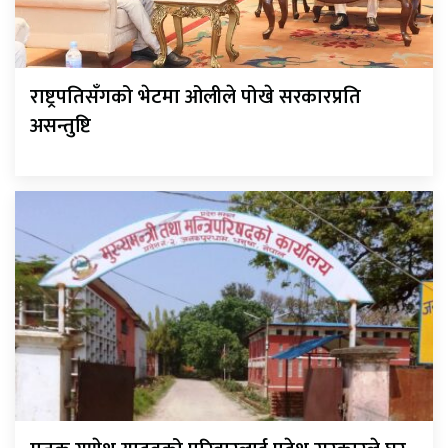
राष्ट्रपतिसँगको भेटमा ओलीले पोखे सरकारप्रति
असन्तुष्टि