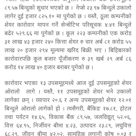
८९.५७ बिन्दुको सुधार भएको छ । नेप्से २३.९७ बिन्दुले उकालो
लागेर दुई हजार ८२५.१० मा पुगेको छ । यस्तै, ठूला कम्पनीको
शेयर कारोवार मापन गर्ने सेन्सेटिभ परिसूचक ४.४१ बिन्दुले
बढेर ५२९.६६ मा पुगेको छ । कूल २२३ कम्पनीको एक करोड
३१ लाख ४३ हजार २४० कित्ता शेयर रु चार अर्ब ८१ करोड ५५
लाख २० हजार २९४ मूल्यमा खरिद बिक्री भए । बिहिबारको
कारोवारपछि कूल बजार पूँजीकरण रु ३९ खर्ब २९ अर्ब ८६
करोड १४ लाख ४० हजार बराबर पुगेको छ ।
कारोवार भएका १३ उपसमूहमध्ये आज दुई उपसमूहको शेयर
ओरालो लागे । यस्तै, ११ उपसमूहको शेयर भने उकालो
लागेका छन् । व्यापार २०.६ र अन्य उपसमूहको शेयर १२.०१
बिन्दुले ओरालो लागेको हो । त्यसैगरी, बैंकिङ १७.८१, होटल
तथा पर्यटन १४.६५, विकास बैंक ८९.५७, जलविद्युत् ५२.०६,
वित्त ६४.९५, निर्जीवन बीमा ४.२३, उत्पादन २३.८९, लघुवित्त
६८.२९, जीवन बीमा ४२.०२, सामूहिक लगानी कोष ०.०३ र