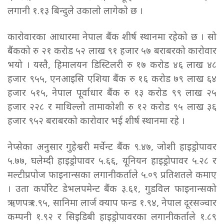
लगानी १.१३ बिन्दुले उकालो लागेको छ ।
कारोवारका आधारमा नेपाल बैंक शीर्ष स्थानमा रहेको छ । सो
बैंकको रु २१ करोड ५२ लाख ९१ हजार ५७ बराबरको कारोवार
भयो । यस्तै, हिमालयन डिस्टिलरी रु १७ करोड ४६ लाख ४८
हजार ९५५, एनआइसि एशिया बैंक रु १६ करोड ७९ लाख ६४
हजार ५१५, नेपाल पूर्वाधार बैंक रु १३ करोड ९९ लाख २५
हजार २२८ र माथिल्लो तामाकोशी रु १२ करोड ९५ लाख ३६
हजार ९५२ बराबरको कारोवार भई शीर्ष स्थानमा रहे ।
नेप्सेका अनुसार गुहेश्वरी मर्चेन्ट बैंक ९.४७, जोशी हाइड्रोपावर
५.७७, घलेम्दी हाइड्रोपावर ५.६६, यूनियन हाइड्रोपावर ५.२८ र
मल्टीप्रपोज फाइनान्सका लगानीकर्ताले ५.०९ प्रतिशतले कमाए
। उता कर्पोरेट डेभलपमेन्ट बैंक ३.६१, गुडविल फाइनान्सको
ऋणपत्र १.९५, सानिमा लार्ज क्याप फन्ड १.९४, नेपाल दूरसञ्चार
कम्पनी १.९२ र सिइडिबी हाइड्रोपावरका लगानीकर्ताले १.८९