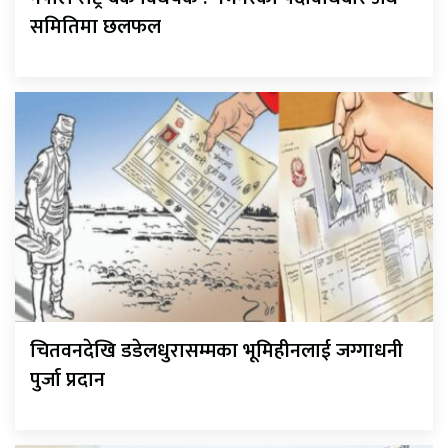
समितिमा छलफल
चितवनदेखि डडेलधुरासम्मका भूमिहीनलाई जग्गाधनी
पुर्जा प्रदान