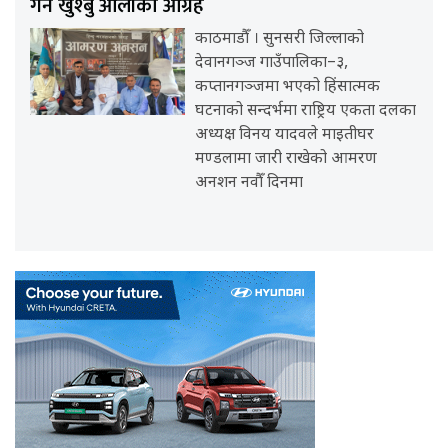
गर्न खुश्बु ओलीको आग्रह
काठमाडौँ । सुनसरी जिल्लाको
देवानगञ्ज गाउँपालिका–३,
कप्तानगञ्जमा भएको हिंसात्मक
घटनाको सन्दर्भमा राष्ट्रिय एकता दलका
अध्यक्ष विनय यादवले माइतीघर
मण्डलामा जारी राखेको आमरण
अनशन नवौँ दिनमा